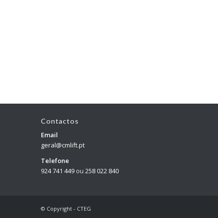
Contactos
Email
geral@cmlift.pt
Telefone
924 741 449
ou
258 022 840
© Copyright - CTEG