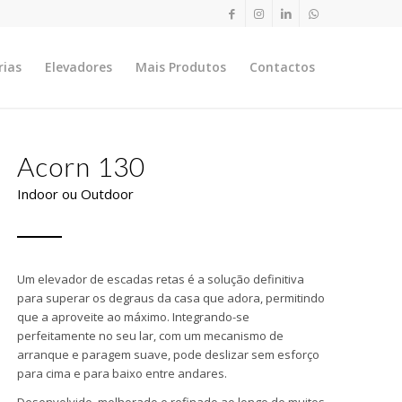
rias
Elevadores
Mais Produtos
Contactos
Acorn 130
Indoor ou Outdoor
Um elevador de escadas retas é a solução definitiva
para superar os degraus da casa que adora, permitindo
que a aproveite ao máximo. Integrando-se
perfeitamente no seu lar, com um mecanismo de
arranque e paragem suave, pode deslizar sem esforço
para cima e para baixo entre andares.
Desenvolvido, melhorado e refinado ao longo de muitos