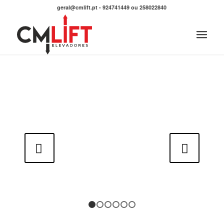
geral@cmlift.pt - 924741449 ou 258022840
Next
1
2
3
4
5
6