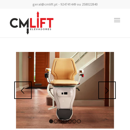
geral@cmlift.pt - 924741449 ou 258022840
Next
1
2
3
4
5
6
7